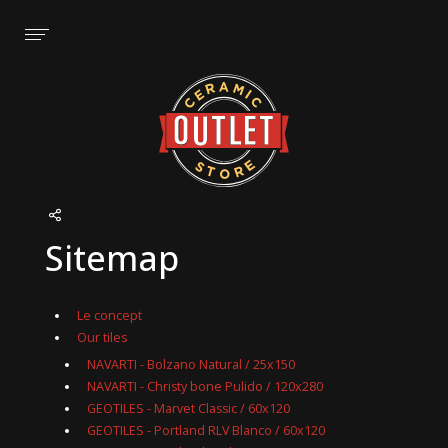
Cookies management panel
Nos services
Nos showrooms
VIEW_PAGE
VIEW_PAGE
L'outillages
Vallauris
Pour entretenir son carrelage
La Garde
Sitemap
Le concept
Our tiles
NAVARTI - Bolzano Natural / 25x150
NAVARTI - Christy bone Pulido / 120x280
GEOTILES - Marvet Classic / 60x120
GEOTILES - Portland RLV Blanco / 60x120