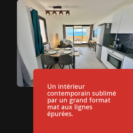
Un intérieur
contemporain sublimé
par un grand format
mat aux lignes
épurées.